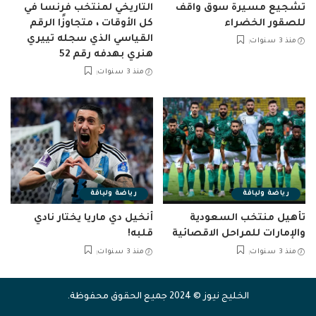
تشجيع مسيرة سوق واقف
التاريخي لمنتخب فرنسا في
للصقور الخضراء
كل الأوقات ، متجاوزًا الرقم
القياسي الذي سجله تييري
منذ 3 سنوات
هنري بهدفه رقم 52
منذ 3 سنوات
رياضة ولياقة
رياضة ولياقة
تأهيل منتخب السعودية
أنخيل دي ماريا يختار نادي
والإمارات للمراحل الاقصائية
قلبه!
منذ 3 سنوات
منذ 3 سنوات
الخليج نيوز © 2024 جميع الحقوق محفوظة.