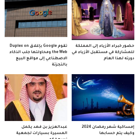
حضور خبراء الأزياء إلى المملكة
تقوم Google بإغلاق Duplex on
للمشاركة في مستقبل الأزياء في
the Web ومحاولتها جلب الذكاء
دورته لهذا العام
الاصطناعي إلى مواقع البيع
بالتجزئة
إمساكية شهر رمضان 2024
عبدالعزيز بن فهد يكمل
وكيف يتم حسابها
المسيرة بسيارات لجمعية