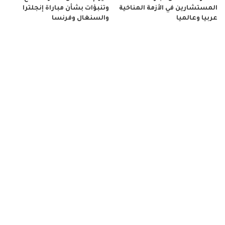
المستشارين في الأزمة المناخية
وتنبؤات بشأن مباراة إنجلترا
عربيا وعالميا
والسنغال وفرنسا