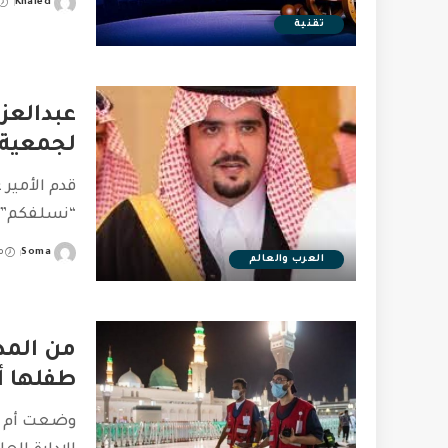
Khaled
Posted
تقنية
by
عبدالعز
لجمعية
قدم الأمير 
“نسلفكم”. 
Soma
م
العرب والعالم
Posted
by
من المد
طفلها أ
وضعت أم ر