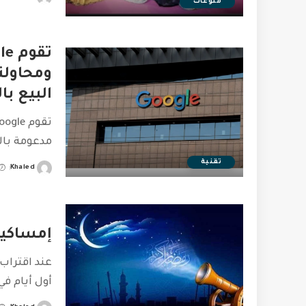
منوعات
Posted
by
ومحاولت
البيع با
مدعومة بال
تقنية
Khaled
Posted
by
إمساكية شهر ر
عند اقتراب
أول أيام ف