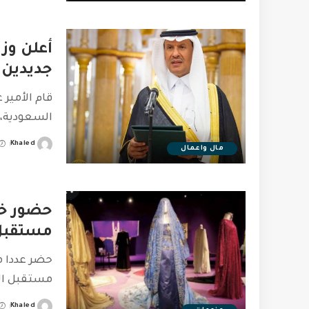
أعلن وز
جديدين 
قام الأمير 
السعودية، 
Khaled
مال واعمال
Posted
by
حضور خبر
مستقبل ا
حضر عددا من
مستقبل الأ
Khaled