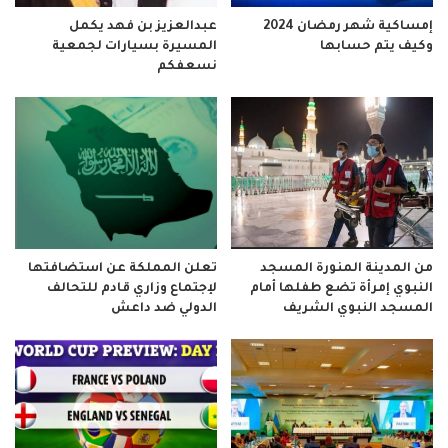
إمساكية شهر رمضان 2024
عبدالعزيز بن فهد يكمل
وكيف يتم حسابها
المسيرة بسيارات لجمعية
نسعفكم
من المدينة المنورة المسجد
تعلن المملكة عن استضافتها
النبوي إمرأة تضع طفلها أمام
لإجتماع وزاري قادم للتحالف
المسجد النبوي الشريف
الدولي ضد داعش