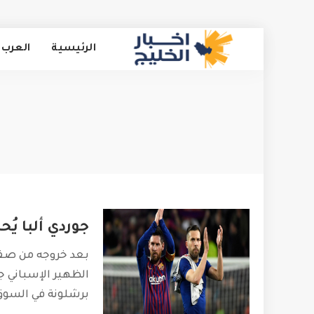
الرئيسية
العرب 
جوردي ألبا يُح
بعد خروجه من صفو
الظهير الإسباني جو
برشلونة في السوق 