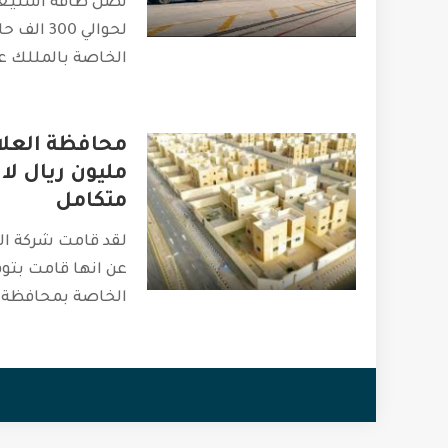
تصل طاقة استيعا
لحوالي 00
الخاصة بالمللك عب
مليون ريال ل
متكامل
لقد قامت شركة البح
عن انها قامت بتوق
الخاصة بمحافظة ا