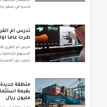
الاسعار الخاصة با
لاسيا في شهر يناير
تدرس ام القرى
طرحا عاما اول
تدرس ام القرى للا
الاسهم الخاصة به
بلعب دور المستش
متطقة جديدة 
بقيمة استثمار
مليون ريال