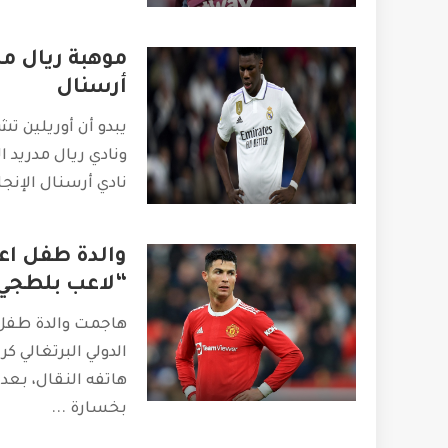
موهبة ريال مد
أرسنال
يبدو أن أوريلين ت
ونادي ريال مدريد ال
نادي أرسنال الإنج
والدة طفل اعت
“لاعب بلطجي
هاجمت والدة طفل
الدولي البرتغالي ك
هاتفه النقال، بعد 
بخسارة
...