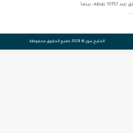
1.82 في المائة لتغلق عند 10157 نقطة، بينما
...
الخليج نيوز © 2024 جميع الحقوق محفوظة.