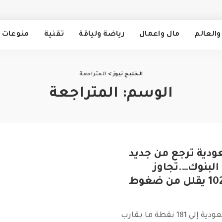
والعالم
مال واعمال
رياضة ولياقة
تقنية
منوعات
الخليج نيوز
>
المتراجعة
الوسم:
المتراجعة
دية ترجع من جديد
 البنوك….تجاوز
مستوىات 10286 يقلل من ضغوط
زادت الأسهم السعودية إلي 181 نقطة ما يقارب