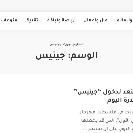
والعالم
مال واعمال
رياضة ولياقة
تقنية
منوعات
الخليج نيوز
>
جينيس
الوسم:
جينيس
د لدخول “جينيس”
رة اليوم
يحا في فلسطين مهرجان
 الأول”، الذي قد يجعلها
 اليوم، على ان تستمر
...