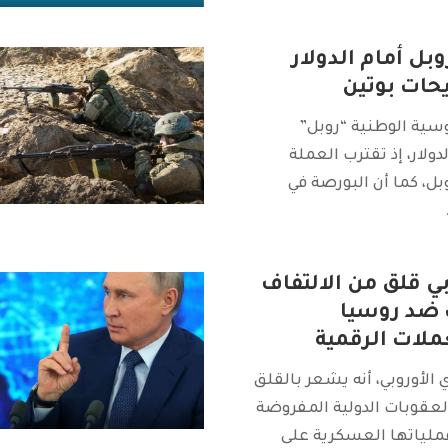
بل أمام الدولار
حات بوتين
سية الوطنية “روبل”
دولار، إذ تقترب العملة
ريكية من 96 روبل، كما أن البورصة في
وبي قلق من الالتفاف
 ضد روسيا
ملات الرقمية
 الأوروبي، أنه يشعر بالقلق
لعقوبات الدولية المفروضة
عملياتها العسكرية على