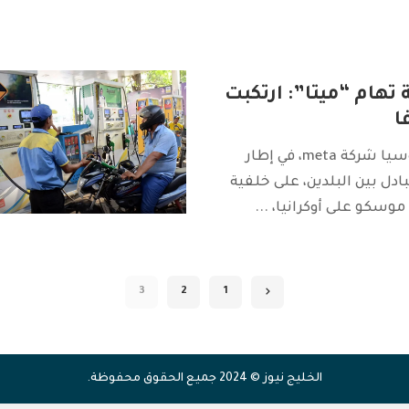
تهام “ميتا”: ارتكبت
ا
هاجمت محكمة روسيا شركة meta، في إطار
ادل بين البلدين، على خلفية
موسكو على أوكرانيا،
...
3
2
1
الخليج نيوز © 2024 جميع الحقوق محفوظة.