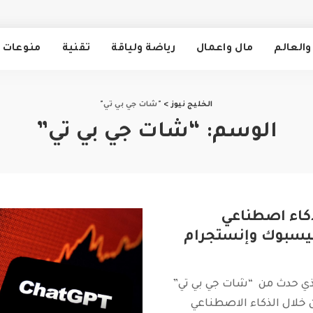
والعالم
مال واعمال
رياضة ولياقة
تقنية
منوعات
الخليج نيوز
>
"شات جي بي تي"
الوسم:
“شات جي بي تي”
 ذكاء اصطناعي
سبوك وإنستجرام
ي حدث من “شات جي بي تي”
 خلال الذكاء الاصطناعي