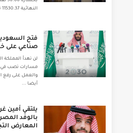
بخسار
النهائية 11530.37 نقطة.
فتح السعودية
صناعي على خطى 
لن تهدأ المملكة ا
مسارات تصب في ن
والعمل على رفع ال
أيضا
...
يلتقي أمين غر
بالوفد المصر
المعارض التجار