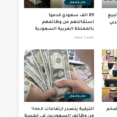
مال واعمال
بيع
89 الف سعودي قدموا
ربي
استقالتهم من وظائفهم
بالمملكة العربية السعودية
منذ 3 سنوات
مال واعمال
تضخم
الترقية يتصدر ارتفاعات ٥٥,٨٪
من وظائف السعوديين في خمسة