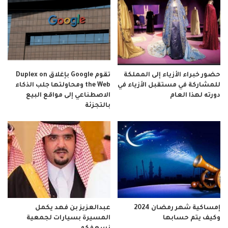
حضور خبراء الأزياء إلى المملكة
تقوم Google بإغلاق Duplex on
للمشاركة في مستقبل الأزياء في
the Web ومحاولتها جلب الذكاء
دورته لهذا العام
الاصطناعي إلى مواقع البيع
بالتجزئة
إمساكية شهر رمضان 2024
عبدالعزيز بن فهد يكمل
وكيف يتم حسابها
المسيرة بسيارات لجمعية