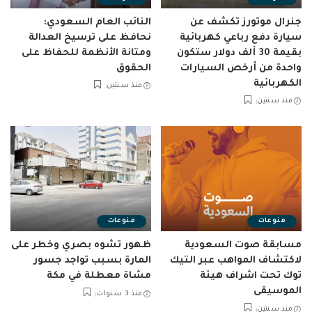
جنرال موتورز تكشف عن
النائب العام السعودي:
سيارة دفع رباعي كهربائية
نحافظ على ترسيخ العدالة
بقيمة 30 ألف دولار ستكون
ومتانة الأنظمة للحفاظ على
واحدة من أرخص السيارات
الحقوق
الكهربائية
منذ سنتين
منذ سنتين
منوعات
منوعات
مسابقة صوت السعودية
ظهور تشوه بصري وخطر على
لاكتشاف المواهب عبر التيك
المارة بسبب تواجد جسور
توك تحت اشراف هيئة
مشاة معطلة في مكة
الموسيقى
منذ 3 سنوات
منذ سنتين