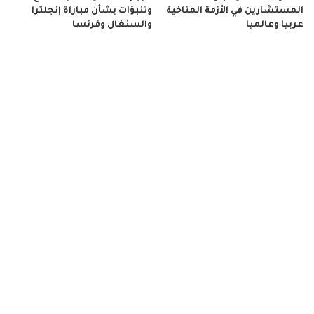
المستشارين في الأزمة المناخية
وتنبؤات بشأن مباراة إنجلترا
عربيا وعالميا
والسنغال وفرنسا