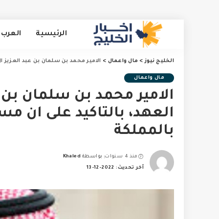
الرئيسية
العرب 
الخليج نيوز
>
مال واعمال
>
الامير محمد بن سلمان بن عبد العزيز ا
مال واعمال
الامير محمد بن سلمان بن 
العهد، بالتاكيد على ان مس
بالمملكة
منذ 4 سنوات
بواسطة
Khaled
Posted
آخر تحديث: 2022-12-13
by