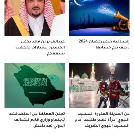
إمساكية شهر رمضان 2024
عبدالعزيز بن فهد يكمل
وكيف يتم حسابها
المسيرة بسيارات لجمعية
نسعفكم
من المدينة المنورة المسجد
تعلن المملكة عن استضافتها
النبوي إمرأة تضع طفلها أمام
لإجتماع وزاري قادم للتحالف
المسجد النبوي الشريف
الدولي ضد داعش