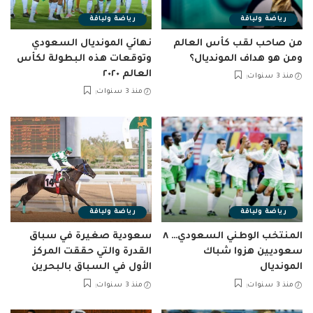
رياضة ولياقة
رياضة ولياقة
من صاحب لقب كأس العالم
نهائي المونديال السعودي
ومن هو هداف المونديال؟
وتوقعات هذه البطولة لكأس
العالم ٢٠٢٠
منذ 3 سنوات
منذ 3 سنوات
رياضة ولياقة
رياضة ولياقة
المنتخب الوطني السعودي… ٨
سعودية صغيرة في سباق
سعوديين هزوا شباك
القدرة والتي حققت المركز
المونديال
الأول في السباق بالبحرين
منذ 3 سنوات
منذ 3 سنوات