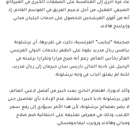
عاد مرة أخرى إلى المنافسة على الصفقات الكبرى في الميركاتو
الصيفي المقبل، من أجل تدعيم الفريق في الموسم القادم، إذ
أنه من أقوى المرشحين للحصول على خدمات كيليان مبابي
وإيرلينج هالاند.
صحيفة “ليكيب” الفرنسية، ذكرت في تقريرها، أن برشلونة
ينافس ريال مدريد بقوة على الظفر بخدمات الدولي الفرنسي
الفائز بكأس العالم، رغم أنه صرح مرارا وتكرارا برغبته في
الرحيل عن ناديه الحالي باريس سان جيرمان إلى ريال مدريد،
لكنه لم يغلق الباب في وجه برشلونة.
وأكد لابورتا، اهتمام النادي بعدد كبير من أفضل لاعبي العالم،
كون برشلونة ناديا كبيرا، مفضلا عدم الإدلاء بأي تفاصيل حتى
لا يضر بمصالح برشلونة، لأن هذا الأمر سيؤدي إلى رفع سعر
اللاعب، وذلك في معرض تعليقه على احتمالية ضم صلاح
ومبابي وهالاند وروبرت ليفاندوفسكي.