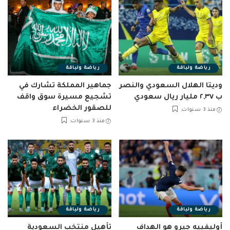
رياضة ولياقة
رياضة ولياقة
وديتا الهلال السعودي والنصر
جماهير المملكة تشارك في
ب ٢,٣٧ مليار ريال سعودي
تشجيع مسيرة سوق واقف
للصقور الخضراء
منذ 3 سنوات
منذ 3 سنوات
رياضة ولياقة
رياضة ولياقة
أوليفييه جيرو هو الهداف
تأهيل منتخب السعودية