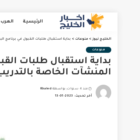
الرئيسية
العرب 
الخليج نيوز
>
منوعات
>
بداية استقبال طلبات القبول في برنامج ال
منوعات
بداية استقبال طلبات القب
المنشآت الخاصة بالتدريب 
منذ 4 سنوات
بواسطة
Khaled
Posted
آخر تحديث: 2023-01-13
by