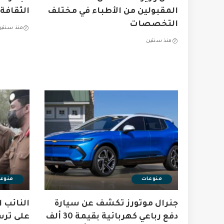
المقبولين من الأطباء في مختلف
الثقافة
التخصصات
منذ سنتين
منذ سنتين
منوعات
منوع
جنرال موتورز تكشف عن سيارة
النائب 
دفع رباعي كهربائية بقيمة 30 ألف
على ترس