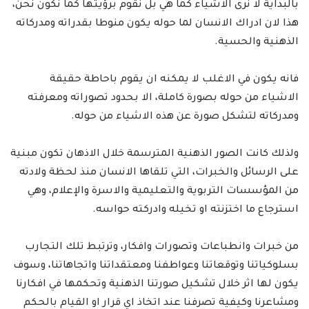
بالبداية لا نرى الاشياء كما هي بل نقوم برؤيتها كما نكون نحن،
هذا لان ادراك الانسان لما حوله يكون منوطا بقدراته ومدركاته
الذهنية والحسية.
فانه يكون في الاغلب لا يمكنه ان يقوم باحاطة حقيقة
الاشياء من حوله بصورة كاملة، الا بحدود تصوراته ومعرفته
ومدركاته لتشكل صورة عن هذه الاشياء من حوله.
ولذلك كانت الصور الذهنية المترسمة خلال الاذهان تكون مبنية
على الرسائل والخبرات، التي تلقاها الانسان منذ لحظة ولادته
من المؤسسات التربوية والتعليمية والاسرة والإعلام، وهي
استرجاع ما اختزنته او تخيله وادركته حواسه.
من خبرات وانطباعات وتصورات وافكار، وترتبط تلك التجارب
بسلوكياتنا وتوقعاتنا وعواطفنا ومعتقداتنا واتجاهاتنا، وسوف
يكون لها اثر خلال تشكيل صورتنا الذهنية وتحكمها في افكارنا
ومشاعرنا وكيفية تصرفنا عند اتخاذ اي قرار او القيام بالحكم