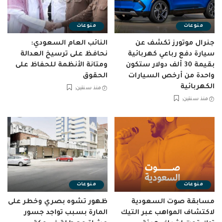
منوعات
منوعات
جنرال موتورز تكشف عن
النائب العام السعودي:
سيارة دفع رباعي كهربائية
نحافظ على ترسيخ العدالة
بقيمة 30 ألف دولار ستكون
ومتانة الأنظمة للحفاظ على
واحدة من أرخص السيارات
الحقوق
الكهربائية
منذ سنتين
منذ سنتين
منوعات
منوعات
مسابقة صوت السعودية
ظهور تشوه بصري وخطر على
لاكتشاف المواهب عبر التيك
المارة بسبب تواجد جسور