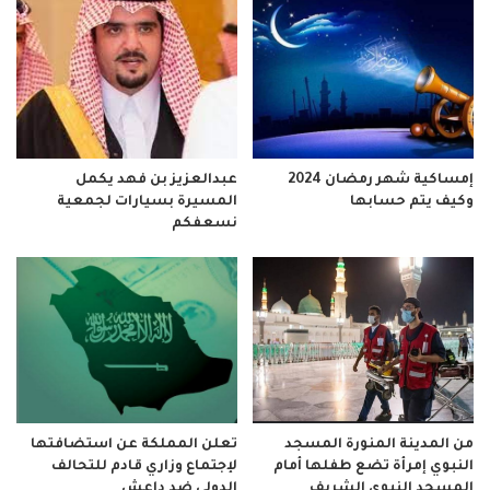
إمساكية شهر رمضان 2024
عبدالعزيز بن فهد يكمل
وكيف يتم حسابها
المسيرة بسيارات لجمعية
نسعفكم
من المدينة المنورة المسجد
تعلن المملكة عن استضافتها
النبوي إمرأة تضع طفلها أمام
لإجتماع وزاري قادم للتحالف
المسجد النبوي الشريف
الدولي ضد داعش