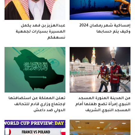
إمساكية شهر رمضان 2024
عبدالعزيز بن فهد يكمل
وكيف يتم حسابها
المسيرة بسيارات لجمعية
نسعفكم
من المدينة المنورة المسجد
تعلن المملكة عن استضافتها
النبوي إمرأة تضع طفلها أمام
لإجتماع وزاري قادم للتحالف
المسجد النبوي الشريف
الدولي ضد داعش