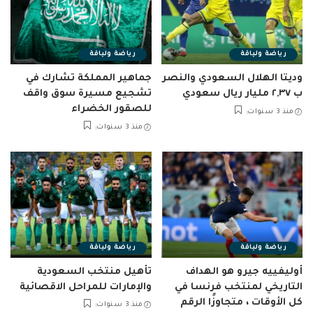
رياضة ولياقة
رياضة ولياقة
وديتا الهلال السعودي والنصر
جماهير المملكة تشارك في
ب ٢,٣٧ مليار ريال سعودي
تشجيع مسيرة سوق واقف
للصقور الخضراء
منذ 3 سنوات
منذ 3 سنوات
رياضة ولياقة
رياضة ولياقة
أوليفييه جيرو هو الهداف
تأهيل منتخب السعودية
التاريخي لمنتخب فرنسا في
والإمارات للمراحل الاقصائية
كل الأوقات ، متجاوزًا الرقم
منذ 3 سنوات