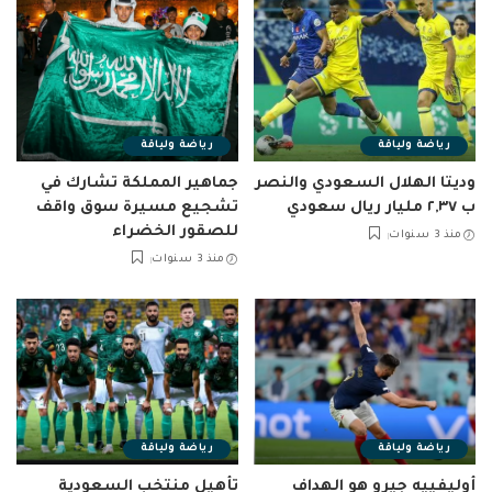
رياضة ولياقة
رياضة ولياقة
وديتا الهلال السعودي والنصر
جماهير المملكة تشارك في
ب ٢,٣٧ مليار ريال سعودي
تشجيع مسيرة سوق واقف
للصقور الخضراء
منذ 3 سنوات
منذ 3 سنوات
رياضة ولياقة
رياضة ولياقة
أوليفييه جيرو هو الهداف
تأهيل منتخب السعودية