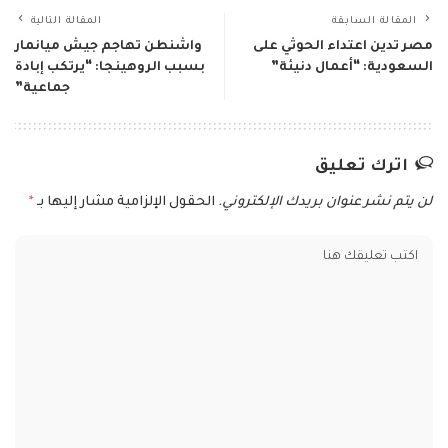
المقالة السابقة
المقالة التالية
مصر تدين اعتداء الحوثي على
واشنطن تهاجم جيش ميانمار
السعودية: “أعمال دنيئة”
بسبب الروهينجا: “يرتكب إبادة
جماعية”
اترك تعليق
لن يتم نشر عنوان بريدك الإلكتروني.
الحقول الإلزامية مشار إليها بـ
*