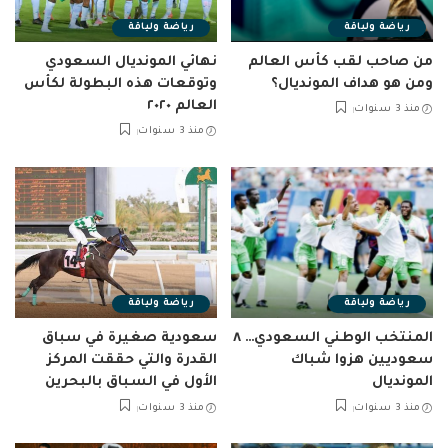
رياضة ولياقة
رياضة ولياقة
من صاحب لقب كأس العالم
نهائي المونديال السعودي
ومن هو هداف المونديال؟
وتوقعات هذه البطولة لكأس
العالم ٢٠٢٠
منذ 3 سنوات
منذ 3 سنوات
رياضة ولياقة
رياضة ولياقة
المنتخب الوطني السعودي… ٨
سعودية صغيرة في سباق
سعوديين هزوا شباك
القدرة والتي حققت المركز
المونديال
الأول في السباق بالبحرين
منذ 3 سنوات
منذ 3 سنوات