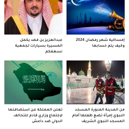
إمساكية شهر رمضان 2024
عبدالعزيز بن فهد يكمل
وكيف يتم حسابها
المسيرة بسيارات لجمعية
نسعفكم
من المدينة المنورة المسجد
تعلن المملكة عن استضافتها
النبوي إمرأة تضع طفلها أمام
لإجتماع وزاري قادم للتحالف
المسجد النبوي الشريف
الدولي ضد داعش