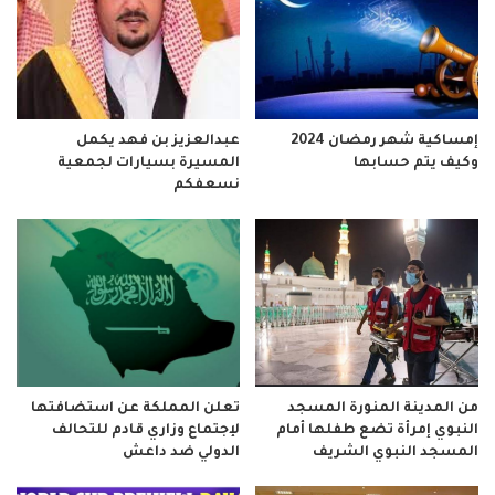
إمساكية شهر رمضان 2024
عبدالعزيز بن فهد يكمل
وكيف يتم حسابها
المسيرة بسيارات لجمعية
نسعفكم
من المدينة المنورة المسجد
تعلن المملكة عن استضافتها
النبوي إمرأة تضع طفلها أمام
لإجتماع وزاري قادم للتحالف
المسجد النبوي الشريف
الدولي ضد داعش