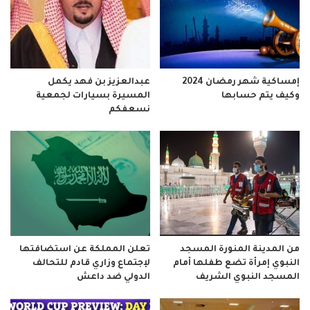
إمساكية شهر رمضان 2024
عبدالعزيز بن فهد يكمل
وكيف يتم حسابها
المسيرة بسيارات لجمعية
نسعفكم
من المدينة المنورة المسجد
تعلن المملكة عن استضافتها
النبوي إمرأة تضع طفلها أمام
لإجتماع وزاري قادم للتحالف
المسجد النبوي الشريف
الدولي ضد داعش