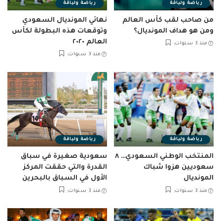
رياضة ولياقة
رياضة ولياقة
من صاحب لقب كأس العالم
نهائي المونديال السعودي
ومن هو هداف المونديال؟
وتوقعات هذه البطولة لكأس
العالم ٢٠٢٠
منذ 3 سنوات
منذ 3 سنوات
رياضة ولياقة
رياضة ولياقة
المنتخب الوطني السعودي… ٨
سعودية صغيرة في سباق
سعوديين هزوا شباك
القدرة والتي حققت المركز
المونديال
الأول في السباق بالبحرين
منذ 3 سنوات
منذ 3 سنوات