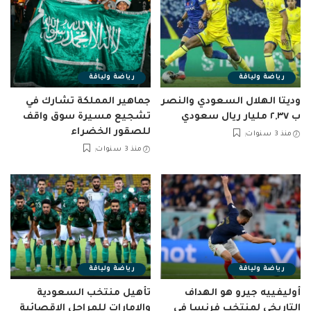
رياضة ولياقة
رياضة ولياقة
وديتا الهلال السعودي والنصر
جماهير المملكة تشارك في
ب ٢,٣٧ مليار ريال سعودي
تشجيع مسيرة سوق واقف
للصقور الخضراء
منذ 3 سنوات
منذ 3 سنوات
رياضة ولياقة
رياضة ولياقة
أوليفييه جيرو هو الهداف
تأهيل منتخب السعودية
التاريخي لمنتخب فرنسا في
والإمارات للمراحل الاقصائية