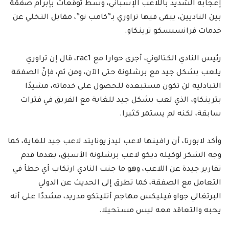
إعجابه الشديد باللاعب الإسباني، وسط توقعات بإبرام صفقة
بين الناديين، يبقى فيها تراوري بـ”كامب نو”، مقابل التخلي عن
خدمات فرانسيسكو ترينكاو.
رئيس النادي الكتالوني، أجرى حوارا مع rac1، قال إن تراوري
يلعب بشكل جيد مع برشلونة حتى الآن، ومن ثم، فإنّ الصفقة
التبادلية لن تكون مستبعدة للحصول على خدماته، مشيدًا
بترينكاو، الذي لعب بشكل جيد للغاية مع الفريق في فترات
سابقة، لكنه لم يستمر كثيرا.
وأكد لابورتا، أن رافينها لاعب ليدز يونايتد لاعب جيد للغاية، كما
وجه الشكر لوكيله ديكو لاعب برشلونة الأسبق، بعدما قدم
تقارير جيدة عن اللاعب، وهو ما جنب النادي ارتكاب أي خطأ في
التعامل مع الصفقة، كما تطرق إلى الحديث عن الدولي
البرتغالي جواو فيليكس مهاجم أتليتكو مدريد، مشددًا على أنه
يحبه والتعاقد معه ليس مستحيلا.