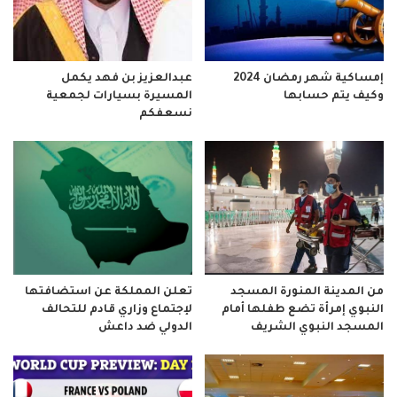
إمساكية شهر رمضان 2024
عبدالعزيز بن فهد يكمل
وكيف يتم حسابها
المسيرة بسيارات لجمعية
نسعفكم
من المدينة المنورة المسجد
تعلن المملكة عن استضافتها
النبوي إمرأة تضع طفلها أمام
لإجتماع وزاري قادم للتحالف
المسجد النبوي الشريف
الدولي ضد داعش