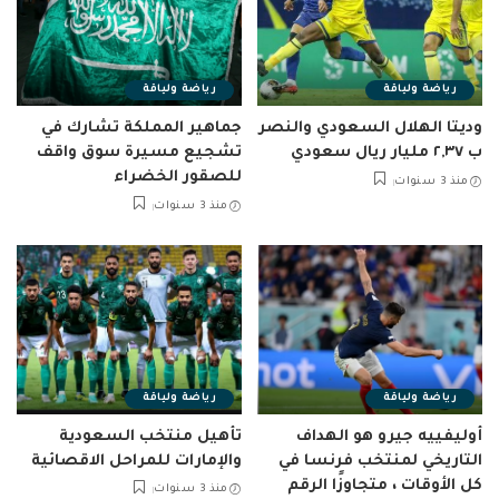
رياضة ولياقة
رياضة ولياقة
وديتا الهلال السعودي والنصر
جماهير المملكة تشارك في
ب ٢,٣٧ مليار ريال سعودي
تشجيع مسيرة سوق واقف
للصقور الخضراء
منذ 3 سنوات
منذ 3 سنوات
رياضة ولياقة
رياضة ولياقة
أوليفييه جيرو هو الهداف
تأهيل منتخب السعودية
التاريخي لمنتخب فرنسا في
والإمارات للمراحل الاقصائية
كل الأوقات ، متجاوزًا الرقم
منذ 3 سنوات