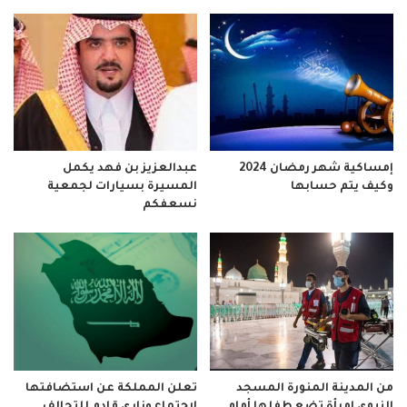
إمساكية شهر رمضان 2024
عبدالعزيز بن فهد يكمل
وكيف يتم حسابها
المسيرة بسيارات لجمعية
نسعفكم
من المدينة المنورة المسجد
تعلن المملكة عن استضافتها
النبوي إمرأة تضع طفلها أمام
لإجتماع وزاري قادم للتحالف