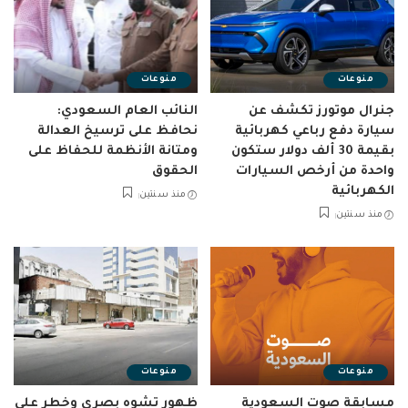
منوعات
منوعات
جنرال موتورز تكشف عن
النائب العام السعودي:
سيارة دفع رباعي كهربائية
نحافظ على ترسيخ العدالة
بقيمة 30 ألف دولار ستكون
ومتانة الأنظمة للحفاظ على
واحدة من أرخص السيارات
الحقوق
الكهربائية
منذ سنتين
منذ سنتين
منوعات
منوعات
مسابقة صوت السعودية
ظهور تشوه بصري وخطر على