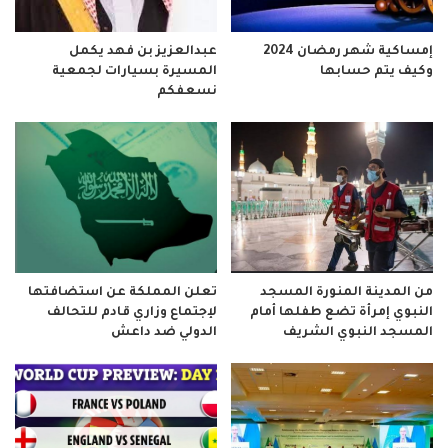
إمساكية شهر رمضان 2024
عبدالعزيز بن فهد يكمل
وكيف يتم حسابها
المسيرة بسيارات لجمعية
نسعفكم
من المدينة المنورة المسجد
تعلن المملكة عن استضافتها
النبوي إمرأة تضع طفلها أمام
لإجتماع وزاري قادم للتحالف
المسجد النبوي الشريف
الدولي ضد داعش