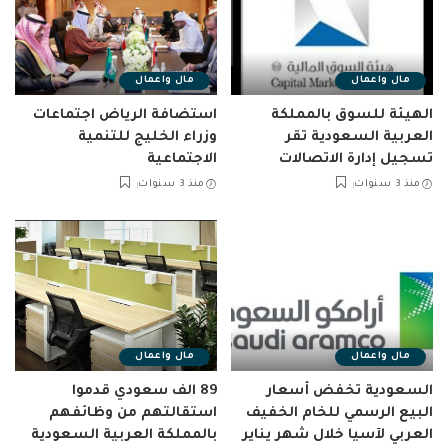
مال واعمال
مال واعمال
الهيئة للسوق بالمملكة
استضافة الرياض اجتماعات
العربية السعودية تقر
وزراء الخليج للتنمية
تسجيل إدارة الاتصالات
الاجتماعية
منذ 3 سنوات
منذ 3 سنوات
مال واعمال
مال واعمال
السعودية تخفض أسعار
89 الف سعودي قدموا
البيع الرسمي للخام الخفيف
استقالتهم من وظائفهم
العربي لآسيا خلال شهر يناير
بالمملكة العربية السعودية