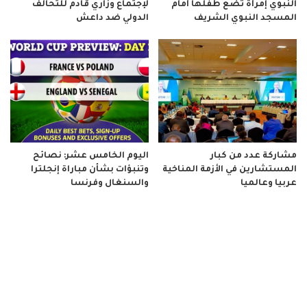
النبوي إمرأة تضع طفلها أمام
لإجتماع وزاري قادم للتحالف
المسجد النبوي الشريف
الدولي ضد داعش
مشاركة عدد من كبار
اليوم الخامس عشر: نصائح
المستشارين في الأزمة المناخية
وتنبؤات بشأن مباراة إنجلترا
عربيا وعالميا
والسنغال وفرنسا