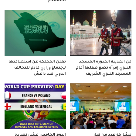
نسعفكم
من المدينة المنورة المسجد
تعلن المملكة عن استضافتها
النبوي إمرأة تضع طفلها أمام
لإجتماع وزاري قادم للتحالف
المسجد النبوي الشريف
الدولي ضد داعش
مشاركة عدد من كبار
اليوم الخامس عشر: نصائح