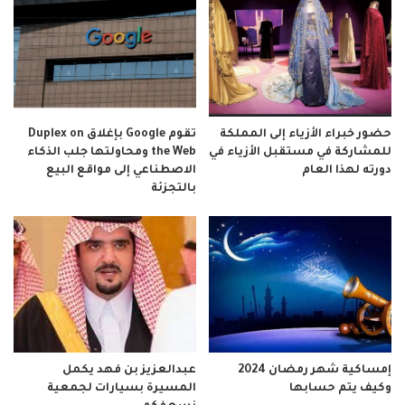
حضور خبراء الأزياء إلى المملكة
تقوم Google بإغلاق Duplex on
للمشاركة في مستقبل الأزياء في
the Web ومحاولتها جلب الذكاء
دورته لهذا العام
الاصطناعي إلى مواقع البيع
بالتجزئة
إمساكية شهر رمضان 2024
عبدالعزيز بن فهد يكمل
وكيف يتم حسابها
المسيرة بسيارات لجمعية