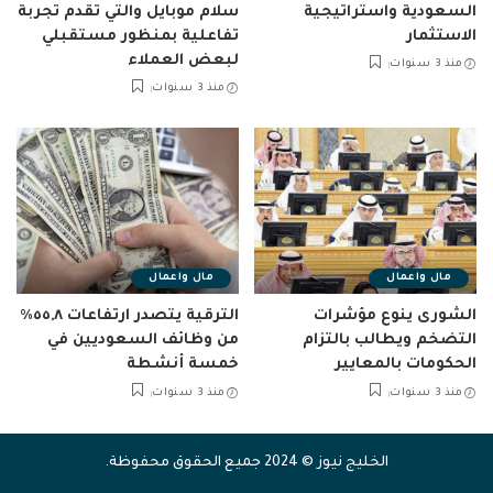
السعودية واستراتيجية
سلام موبايل والتي تقدم تجربة
الاستثمار
تفاعلية بمنظور مستقبلي
لبعض العملاء
منذ 3 سنوات
منذ 3 سنوات
مال واعمال
مال واعمال
الشورى ينوع مؤشرات
الترقية يتصدر ارتفاعات ٥٥,٨٪
التضخم ويطالب بالتزام
من وظائف السعوديين في
الحكومات بالمعايير
خمسة أنشطة
منذ 3 سنوات
منذ 3 سنوات
الخليج نيوز © 2024 جميع الحقوق محفوظة.