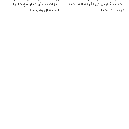
المستشارين في الأزمة المناخية
وتنبؤات بشأن مباراة إنجلترا
عربيا وعالميا
والسنغال وفرنسا