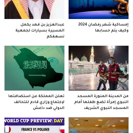
إمساكية شهر رمضان 2024
عبدالعزيز بن فهد يكمل
وكيف يتم حسابها
المسيرة بسيارات لجمعية
نسعفكم
من المدينة المنورة المسجد
تعلن المملكة عن استضافتها
النبوي إمرأة تضع طفلها أمام
لإجتماع وزاري قادم للتحالف
المسجد النبوي الشريف
الدولي ضد داعش