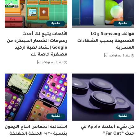
تقنية
تقنية
هواتف Samsung و LG
الألعاب يتيح لك أحدث
الضعيفة بسبب الشهادات
رسومات الشعار المبتكرة من
المسربة
Google إنشاء لعبة أركيد
مصغرة خاصة بك
منذ 3 سنوات
منذ 3 سنوات
تقنية
تقنية
كل شيء أعلنته Apple في
احتمالية انخفاض انتاج الايفون
حدث “Far Out”
بنسبة ٣٠٪ الحلقة المغلقة