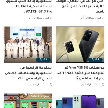
أغلى هواتف في العالم.. هواتف
السعودية إتاحة طلب مسبق
غالية تدعو للفخامة والثمن
الساعة الذكية HUAWEI
باهظ
WATCH GT 3 Pro .
منذ 3 سنوات
منذ 3 سنوات
تقنية
تقنية
مواصفات Vivo Y35 5G تم
الحكومة الرقمية في
تقديمها عبر قائمة TENAA قد
السعودية واستهداف قصص
يتم إطلاقها قريبًا
النجاح الرائدة في ذلك
منذ 3 سنوات
منذ 3 سنوات