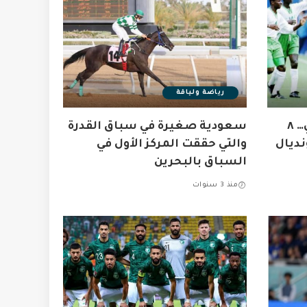
رياضة ولياقة
المنتخب الوطني السعودي… ٨
سعودية صغيرة في سباق القدرة
ديال
والتي حققت المركز الأول في
السباق بالبحرين
منذ 3 سنوات