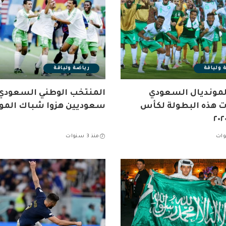
 ولياقة
رياضة ولياقة
لمونديال السعودي
 هذه البطولة لكأس
سعوديين هزوا شباك المون
منذ 3 سنوات