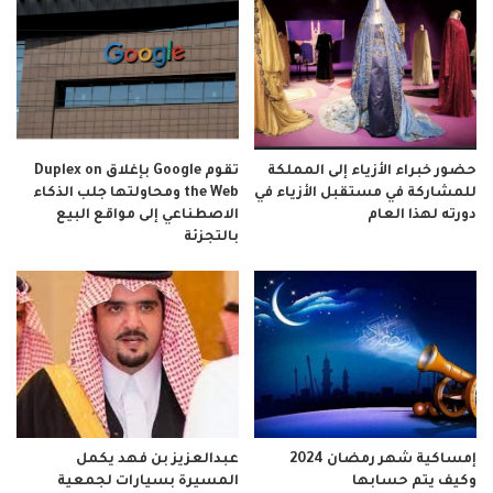
حضور خبراء الأزياء إلى المملكة
تقوم Google بإغلاق Duplex on
للمشاركة في مستقبل الأزياء في
the Web ومحاولتها جلب الذكاء
دورته لهذا العام
الاصطناعي إلى مواقع البيع
بالتجزئة
إمساكية شهر رمضان 2024
عبدالعزيز بن فهد يكمل
وكيف يتم حسابها
المسيرة بسيارات لجمعية