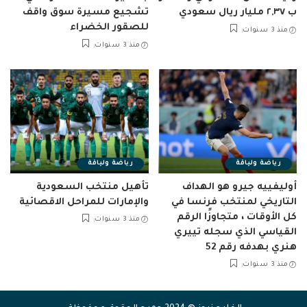
ب ٢,٣٧ مليار ريال سعودي
تشجيع مسيرة سوق واقف
للصقور الخضراء
منذ 3 سنوات
منذ 3 سنوات
رياضة ولياقة
رياضة ولياقة
أوليفييه جيرو هو الهداف
تأهيل منتخب السعودية
التاريخي لمنتخب فرنسا في
والإمارات للمراحل الاقصائية
كل الأوقات ، متجاوزًا الرقم
منذ 3 سنوات
القياسي الذي سجله تييري
هنري بهدفه رقم 52
منذ 3 سنوات