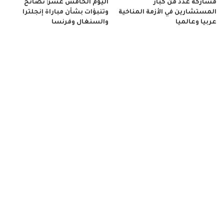
مشاركة عدد من كبار
اليوم الخامس عشر: نصائح
المستشارين في الأزمة المناخية
وتنبؤات بشأن مباراة إنجلترا
عربيا وعالميا
والسنغال وفرنسا