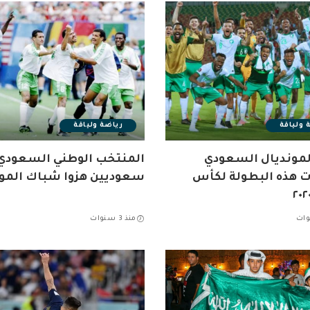
 ولياقة
رياضة ولياقة
لمونديال السعودي
 هذه البطولة لكأس
سعوديين هزوا شباك المون
منذ 3 سنوات