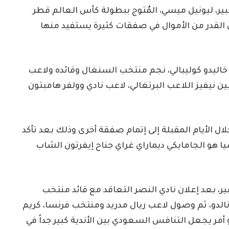
بير، ليونيل ميسي، المُتوج ببطولة كأس العالم قطر
س القدر من الأموال في صفقات كثيرة يستفيد منها
خاليدو كوليبالي، نجم منتخب السنغال وقائده ولاعب
 نيفيز اللاعب البرتغالي، لاعب نادي وولفر هامبتون
ل الأيام المقبلة إلى إتمام صفقة أخرى وذلك بعد تأكد
ا هو الجامايكي ديماراي غراي جناح إيفرتون الشاب
ر، بعد إعلان نادي النصر التعاقد مع قائد منتخب
نالدو، ثم وصول لاعب ريال مدريد ومنتخب فرنسا، كريم
هو أمر يجعل التنافس السعودي بين الأندية كبير جداً في