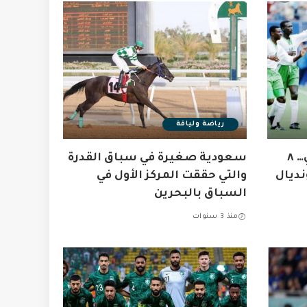
رياضة ولياقة
المنتخب الوطني السعودي… ٨
سعودية صغيرة في سباق القدرة
ديال
والتي حققت المركز الأول في
السباق بالبحرين
منذ 3 سنوات