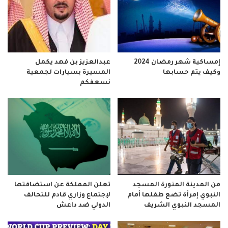
إمساكية شهر رمضان 2024
عبدالعزيز بن فهد يكمل
وكيف يتم حسابها
المسيرة بسيارات لجمعية
نسعفكم
من المدينة المنورة المسجد
تعلن المملكة عن استضافتها
النبوي إمرأة تضع طفلها أمام
لإجتماع وزاري قادم للتحالف
المسجد النبوي الشريف
الدولي ضد داعش