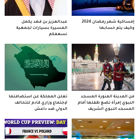
إمساكية شهر رمضان 2024
عبدالعزيز بن فهد يكمل
وكيف يتم حسابها
المسيرة بسيارات لجمعية
نسعفكم
من المدينة المنورة المسجد
تعلن المملكة عن استضافتها
النبوي إمرأة تضع طفلها أمام
لإجتماع وزاري قادم للتحالف
المسجد النبوي الشريف
الدولي ضد داعش