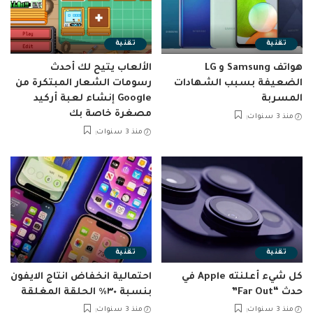
تقنية
تقنية
هواتف Samsung و LG
الألعاب يتيح لك أحدث
الضعيفة بسبب الشهادات
رسومات الشعار المبتكرة من
المسربة
Google إنشاء لعبة أركيد
مصغرة خاصة بك
منذ 3 سنوات
منذ 3 سنوات
تقنية
تقنية
كل شيء أعلنته Apple في
احتمالية انخفاض انتاج الايفون
حدث “Far Out”
بنسبة ٣٠٪ الحلقة المغلقة
منذ 3 سنوات
منذ 3 سنوات