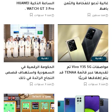
غالية تدعو للفخامة والثمن
الساعة الذكية HUAWEI
باهظ
WATCH GT 3 Pro .
منذ سنتين
منذ 3 سنوات
تقنية
تقنية
مواصفات Vivo Y35 5G تم
الحكومة الرقمية في
تقديمها عبر قائمة TENAA قد
السعودية واستهداف قصص
يتم إطلاقها قريبًا
النجاح الرائدة في ذلك
منذ 3 سنوات
منذ 3 سنوات