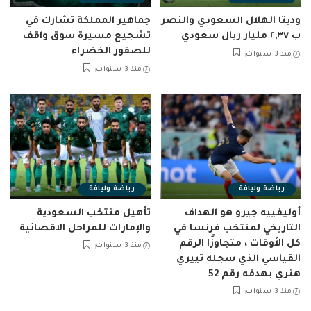
وديتا الهلال السعودي والنصر
جماهير المملكة تشارك في
ب ٢,٣٧ مليار ريال سعودي
تشجيع مسيرة سوق واقف
للصقور الخضراء
منذ 3 سنوات
منذ 3 سنوات
رياضة ولياقة
رياضة ولياقة
أوليفييه جيرو هو الهداف
تأهيل منتخب السعودية
التاريخي لمنتخب فرنسا في
والإمارات للمراحل الاقصائية
كل الأوقات ، متجاوزًا الرقم
منذ 3 سنوات
القياسي الذي سجله تييري
هنري بهدفه رقم 52
منذ 3 سنوات