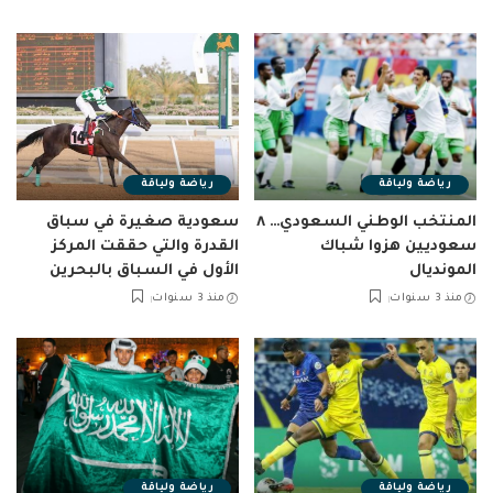
رياضة ولياقة
رياضة ولياقة
المنتخب الوطني السعودي… ٨
سعودية صغيرة في سباق
سعوديين هزوا شباك
القدرة والتي حققت المركز
المونديال
الأول في السباق بالبحرين
منذ 3 سنوات
منذ 3 سنوات
رياضة ولياقة
رياضة ولياقة