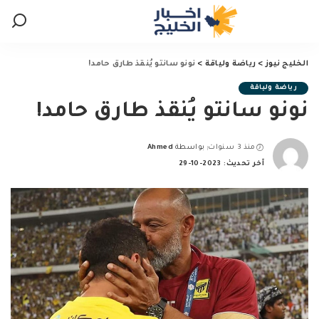
الخليج نيوز
>
رياضة ولياقة
>
نونو سانتو يُنقذ طارق حامد!
رياضة ولياقة
نونو سانتو يُنقذ طارق حامد!
منذ 3 سنوات
بواسطة
Ahmed
Posted
آخر تحديث: 2023-10-29
by