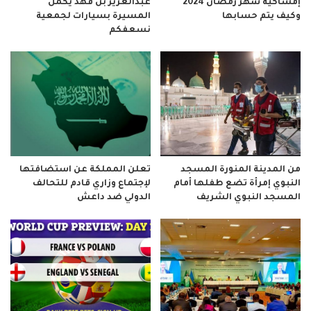
إمساكية شهر رمضان 2024
عبدالعزيز بن فهد يكمل
وكيف يتم حسابها
المسيرة بسيارات لجمعية
نسعفكم
من المدينة المنورة المسجد
تعلن المملكة عن استضافتها
النبوي إمرأة تضع طفلها أمام
لإجتماع وزاري قادم للتحالف
المسجد النبوي الشريف
الدولي ضد داعش