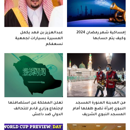
إمساكية شهر رمضان 2024
عبدالعزيز بن فهد يكمل
وكيف يتم حسابها
المسيرة بسيارات لجمعية
نسعفكم
من المدينة المنورة المسجد
تعلن المملكة عن استضافتها
النبوي إمرأة تضع طفلها أمام
لإجتماع وزاري قادم للتحالف
المسجد النبوي الشريف
الدولي ضد داعش