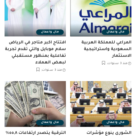
مال واعمال
مال واعمال
المراعي للمملكة العربية
افتتاح اكبر متاجر في الرياض
السعودية واستراتيجية
سلام موبايل والتي تقدم تجربة
الاستثمار
تفاعلية بمنظور مستقبلي
لبعض العملاء
منذ 3 سنوات
منذ 3 سنوات
مال واعمال
مال واعمال
الشورى ينوع مؤشرات
الترقية يتصدر ارتفاعات ٥٥,٨٪