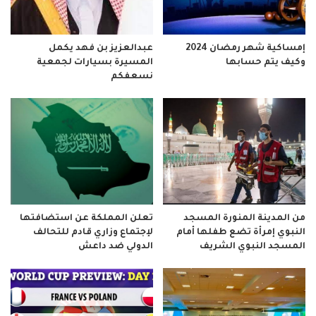
إمساكية شهر رمضان 2024
عبدالعزيز بن فهد يكمل
وكيف يتم حسابها
المسيرة بسيارات لجمعية
نسعفكم
من المدينة المنورة المسجد
تعلن المملكة عن استضافتها
النبوي إمرأة تضع طفلها أمام
لإجتماع وزاري قادم للتحالف
المسجد النبوي الشريف
الدولي ضد داعش