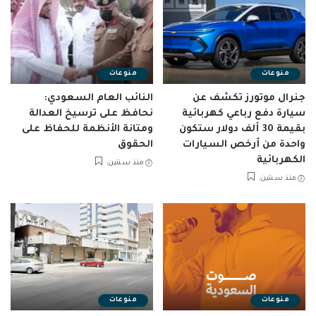
منوعات
منوعات
جنرال موتورز تكشف عن
النائب العام السعودي:
سيارة دفع رباعي كهربائية
نحافظ على ترسيخ العدالة
بقيمة 30 ألف دولار ستكون
ومتانة الأنظمة للحفاظ على
واحدة من أرخص السيارات
الحقوق
الكهربائية
منذ سنتين
منذ سنتين
منوعات
منوعات