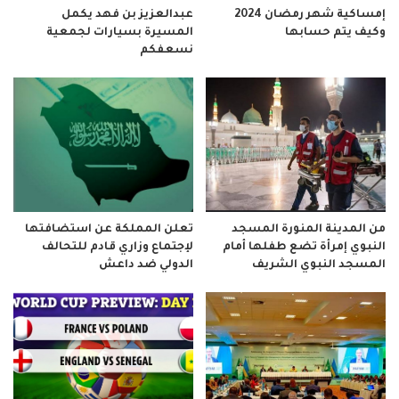
إمساكية شهر رمضان 2024
عبدالعزيز بن فهد يكمل
وكيف يتم حسابها
المسيرة بسيارات لجمعية
نسعفكم
من المدينة المنورة المسجد
تعلن المملكة عن استضافتها
النبوي إمرأة تضع طفلها أمام
لإجتماع وزاري قادم للتحالف
المسجد النبوي الشريف
الدولي ضد داعش