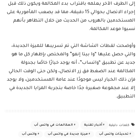
إلى الطرف الآخر يعلمه باقتراب بدء المكالمة ويكون ذلك قبل
إجراء الاتصال بحوالي 15 دقيقة، مما قد يصعب المأمورية على
المستخدمين بالهروب من الحديث من خلال التظاهر بأنهم
نسيوا موعد المكالمة.
وأوضحت لقطات الشاشة التي تم تسريبها للميزة الجديدة،
والتي حصل عليها “وا بيتا إنفو” والمختص بإظهار كل ما هو
جديد عن تطبيق “واتساب”، أنه يوجد خيارًا خاصًا بجدولة
المكالمة عند الضغط فق زر الاتصال، ولكن حتى الوقت الحالي
فإن ذلك الخيار ليس موجودًا عند عامة المستخدمين، ولا يوجد
إلا عند مجموعة صغيرة جدًا خاصة بتجربة المزايا الجديدة في
التطبيق.
أخبار تقنية
المكالمات في واتس آب
كلمات دليلية
تحديثات واتس آب
ميزة جديدة في واتس آب
واتس آب