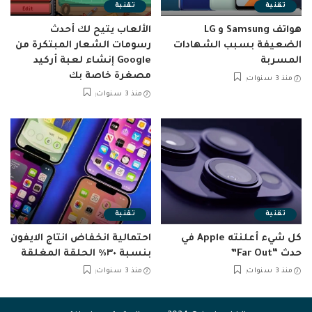
تقنية
تقنية
هواتف Samsung و LG
الألعاب يتيح لك أحدث
الضعيفة بسبب الشهادات
رسومات الشعار المبتكرة من
المسربة
Google إنشاء لعبة أركيد
مصغرة خاصة بك
منذ 3 سنوات
منذ 3 سنوات
تقنية
تقنية
كل شيء أعلنته Apple في
احتمالية انخفاض انتاج الايفون
حدث “Far Out”
بنسبة ٣٠٪ الحلقة المغلقة
منذ 3 سنوات
منذ 3 سنوات