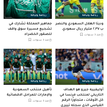
رياضة ولياقة
رياضة ولياقة
وديتا الهلال السعودي والنصر
جماهير المملكة تشارك في
ب ٢,٣٧ مليار ريال سعودي
تشجيع مسيرة سوق واقف
للصقور الخضراء
منذ 3 سنوات
منذ 3 سنوات
رياضة ولياقة
رياضة ولياقة
أوليفييه جيرو هو الهداف
تأهيل منتخب السعودية
التاريخي لمنتخب فرنسا في
والإمارات للمراحل الاقصائية
كل الأوقات ، متجاوزًا الرقم
منذ 3 سنوات
القياسي الذي سجله تييري