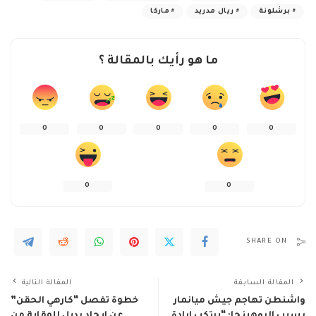
برشلونة
ريال مدريد
ماركا
ما هو رأيك بالمقالة ؟
0
0
0
0
0
0
0
SHARE ON
المقالة السابقة
المقالة التالية
واشنطن تهاجم جيش ميانمار
خطوة تفصل “كارهي الحقن”
بسبب الروهينجا: “يرتكب إبادة
عن إيجاد بديل للوقاية من