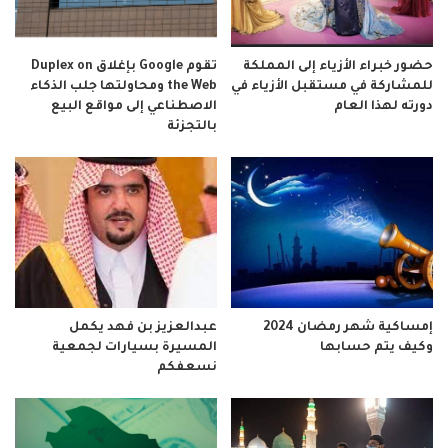
حضور خبراء الأزياء إلى المملكة
تقوم Google بإغلاق Duplex on
للمشاركة في مستقبل الأزياء في
the Web ومحاولتها جلب الذكاء
دورته لهذا العام
الاصطناعي إلى مواقع البيع
بالتجزئة
إمساكية شهر رمضان 2024
عبدالعزيز بن فهد يكمل
وكيف يتم حسابها
المسيرة بسيارات لجمعية
نسعفكم