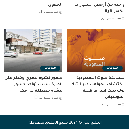
واحدة من أرخص السيارات
الحقوق
الكهربائية
منذ سنتين
منذ سنتين
منوعات
منوعات
مسابقة صوت السعودية
ظهور تشوه بصري وخطر على
لاكتشاف المواهب عبر التيك
المارة بسبب تواجد جسور
توك تحت اشراف هيئة
مشاة معطلة في مكة
الموسيقى
منذ 3 سنوات
منذ سنتين
الخليج نيوز © 2024 جميع الحقوق محفوظة.