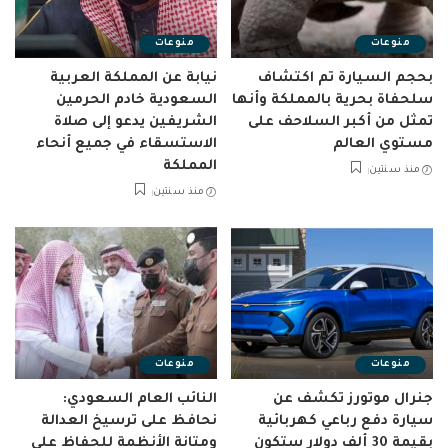
منوعات
منوعات
بحجم السيارة تم اكتشاف
نيابة عن المملكة العربية
سلحفاة بحرية بالمملكة وأنها
السعودية خادم الحرمين
تمثل من أكبر السلاحف على
الشريفين يدعو إلى صلاة
مستوي العالم
الاستسقاء في جميع أنحاء
المملكة
منذ سنتين
منذ سنتين
منوعات
منوعات
جنرال موتورز تكشف عن
النائب العام السعودي:
سيارة دفع رباعي كهربائية
نحافظ على ترسيخ العدالة
بقيمة 30 ألف دولار ستكون
ومتانة الأنظمة للحفاظ على