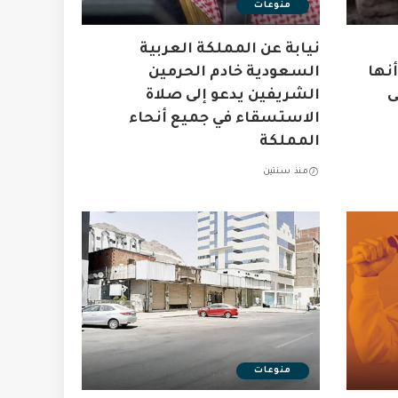
منوعات
نيابة عن المملكة العربية
نها
السعودية خادم الحرمين
ى
الشريفين يدعو إلى صلاة
الاستسقاء في جميع أنحاء
المملكة
منذ سنتين
منوعات