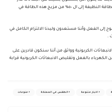
الميثان وقد أشار أيضا إلى أن الهدف أنه يشكل الطاقة النظيفة إلى ال ٥٠٪ من مزيج هذه الطاقة في
ح إلى الفعل وأننا مستعدون وليدنا الالتزام الكامل في
 .
لانبعاثات الكربونية وواثق من أننا سنكون قادرين على
 ومخطط وتهدف إلى توليد نسبة ال ٥٠٪ من الكهرباء بالفعل وتقليص الانبعاثات الكربونية قرابة
اخبار متنوعة
الطقس في المملكة
منوعات