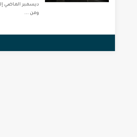
ومن
...