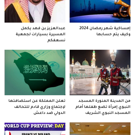
إمساكية شهر رمضان 2024
عبدالعزيز بن فهد يكمل
وكيف يتم حسابها
المسيرة بسيارات لجمعية
نسعفكم
من المدينة المنورة المسجد
تعلن المملكة عن استضافتها
النبوي إمرأة تضع طفلها أمام
لإجتماع وزاري قادم للتحالف
المسجد النبوي الشريف
الدولي ضد داعش