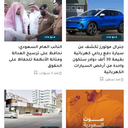
منوعات
منوعات
جنرال موتورز تكشف عن
النائب العام السعودي:
سيارة دفع رباعي كهربائية
نحافظ على ترسيخ العدالة
بقيمة 30 ألف دولار ستكون
ومتانة الأنظمة للحفاظ على
واحدة من أرخص السيارات
الحقوق
الكهربائية
منذ 3 سنوات
منذ سنتين