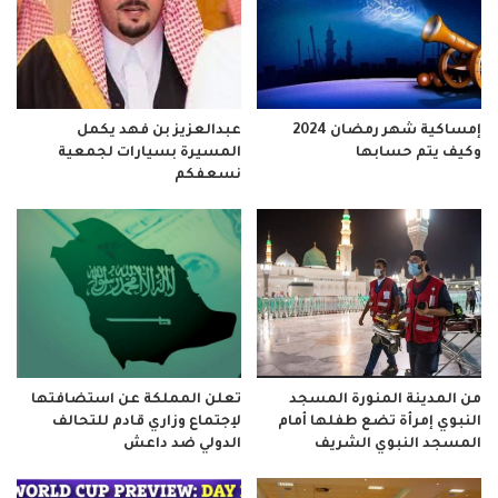
إمساكية شهر رمضان 2024
عبدالعزيز بن فهد يكمل
وكيف يتم حسابها
المسيرة بسيارات لجمعية
نسعفكم
من المدينة المنورة المسجد
تعلن المملكة عن استضافتها
النبوي إمرأة تضع طفلها أمام
لإجتماع وزاري قادم للتحالف
المسجد النبوي الشريف
الدولي ضد داعش