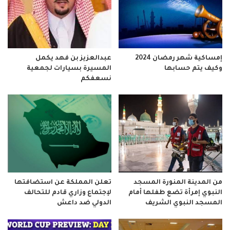
إمساكية شهر رمضان 2024
عبدالعزيز بن فهد يكمل
وكيف يتم حسابها
المسيرة بسيارات لجمعية
نسعفكم
من المدينة المنورة المسجد
تعلن المملكة عن استضافتها
النبوي إمرأة تضع طفلها أمام
لإجتماع وزاري قادم للتحالف
المسجد النبوي الشريف
الدولي ضد داعش