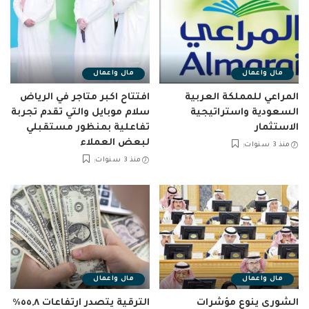
مال واعمال
مال واعمال
المراعي للمملكة العربية
افتتاح اكبر متاجر في الرياض
السعودية واستراتيجية
سلام موبايل والتي تقدم تجربة
الاستثمار
تفاعلية بمنظور مستقبلي
لبعض العملاء
منذ 3 سنوات
منذ 3 سنوات
مال واعمال
مال واعمال
الشورى ينوع مؤشرات
الترقية يتصدر ارتفاعات ٥٥,٨٪