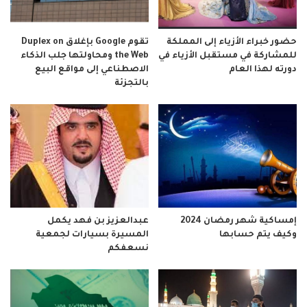
حضور خبراء الأزياء إلى المملكة
تقوم Google بإغلاق Duplex on
للمشاركة في مستقبل الأزياء في
the Web ومحاولتها جلب الذكاء
دورته لهذا العام
الاصطناعي إلى مواقع البيع
بالتجزئة
إمساكية شهر رمضان 2024
عبدالعزيز بن فهد يكمل
وكيف يتم حسابها
المسيرة بسيارات لجمعية
نسعفكم