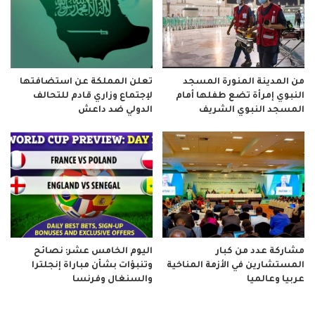
من المدينة المنورة المسجد
تعلن المملكة عن استضافتها
النبوي إمرأة تضع طفلها أمام
لإجتماع وزاري قادم للتحالف
المسجد النبوي الشريف
الدولي ضد داعش
مشاركة عدد من كبار
اليوم الخامس عشر: نصائح
المستشارين في الأزمة المناخية
وتنبؤات بشأن مباراة إنجلترا
عربيا وعالميا
والسنغال وفرنسا