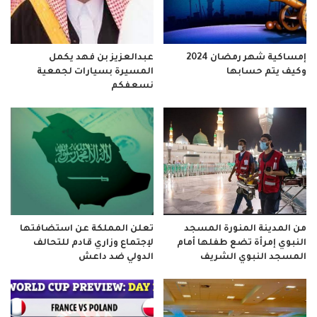
إمساكية شهر رمضان 2024
عبدالعزيز بن فهد يكمل
وكيف يتم حسابها
المسيرة بسيارات لجمعية
نسعفكم
من المدينة المنورة المسجد
تعلن المملكة عن استضافتها
النبوي إمرأة تضع طفلها أمام
لإجتماع وزاري قادم للتحالف
المسجد النبوي الشريف
الدولي ضد داعش