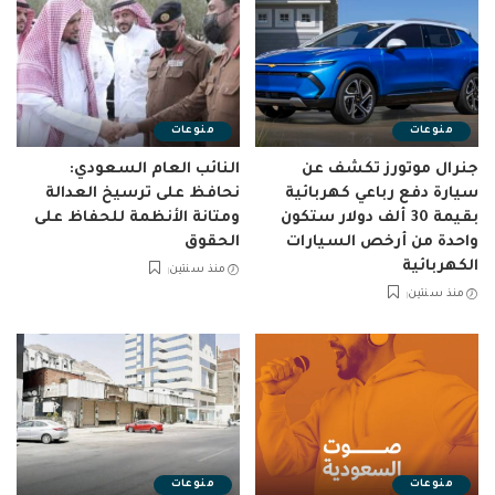
منوعات
منوعات
جنرال موتورز تكشف عن
النائب العام السعودي:
سيارة دفع رباعي كهربائية
نحافظ على ترسيخ العدالة
بقيمة 30 ألف دولار ستكون
ومتانة الأنظمة للحفاظ على
واحدة من أرخص السيارات
الحقوق
الكهربائية
منذ سنتين
منذ سنتين
منوعات
منوعات