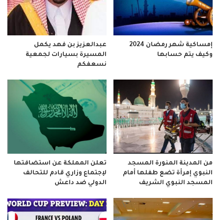
إمساكية شهر رمضان 2024
عبدالعزيز بن فهد يكمل
وكيف يتم حسابها
المسيرة بسيارات لجمعية
نسعفكم
من المدينة المنورة المسجد
تعلن المملكة عن استضافتها
النبوي إمرأة تضع طفلها أمام
لإجتماع وزاري قادم للتحالف
المسجد النبوي الشريف
الدولي ضد داعش