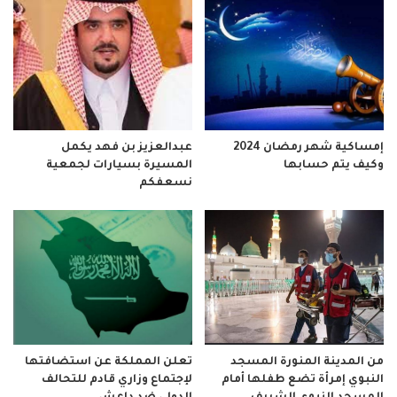
إمساكية شهر رمضان 2024
عبدالعزيز بن فهد يكمل
وكيف يتم حسابها
المسيرة بسيارات لجمعية
نسعفكم
من المدينة المنورة المسجد
تعلن المملكة عن استضافتها
النبوي إمرأة تضع طفلها أمام
لإجتماع وزاري قادم للتحالف