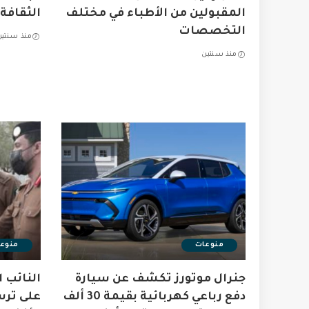
المقبولين من الأطباء في مختلف
الثقافة
التخصصات
منذ سنتين
منذ سنتين
منوعات
منوع
جنرال موتورز تكشف عن سيارة
النائب 
دفع رباعي كهربائية بقيمة 30 ألف
على ترس