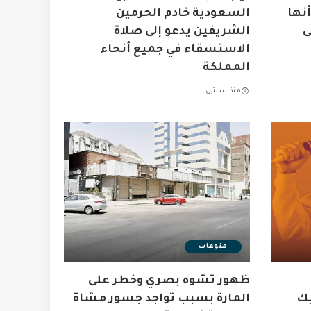
نها
السعودية خادم الحرمين
ى
الشريفين يدعو إلى صلاة
الاستسقاء في جميع أنحاء
المملكة
منذ سنتين
منوعات
ظهور تشوه بصري وخطر على
يك
المارة بسبب تواجد جسور مشاة