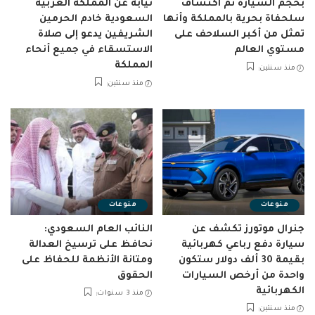
بحجم السيارة تم اكتشاف
نيابة عن المملكة العربية
سلحفاة بحرية بالمملكة وأنها
السعودية خادم الحرمين
تمثل من أكبر السلاحف على
الشريفين يدعو إلى صلاة
مستوي العالم
الاستسقاء في جميع أنحاء
المملكة
منذ سنتين
منذ سنتين
منوعات
منوعات
جنرال موتورز تكشف عن
النائب العام السعودي:
سيارة دفع رباعي كهربائية
نحافظ على ترسيخ العدالة
بقيمة 30 ألف دولار ستكون
ومتانة الأنظمة للحفاظ على
واحدة من أرخص السيارات
الحقوق
الكهربائية
منذ 3 سنوات
منذ سنتين