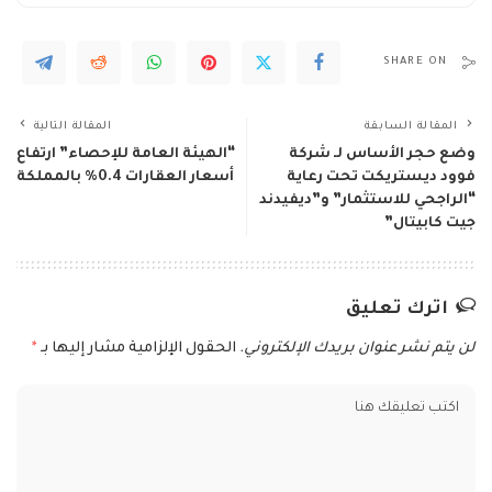
SHARE ON
المقالة السابقة
المقالة التالية
وضع حجر الأساس لـ شركة
“الهيئة العامة للإحصاء” ارتفاع
فوود ديستريكت تحت رعاية
أسعار العقارات 0.4% بالمملكة
“الراجحي للاستثمار” و”ديفيدند
جيت كابيتال”
اترك تعليق
لن يتم نشر عنوان بريدك الإلكتروني.
الحقول الإلزامية مشار إليها بـ
*